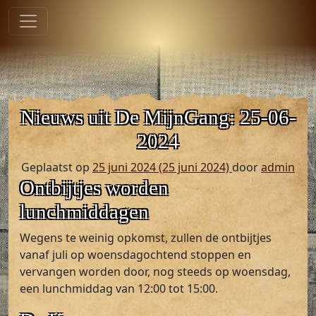
Hoofdnavigatie
Ga naar de inhoud
Nieuws uit De MijnGang: 25-06-
2024
Geplaatst op
25 juni 2024
(25 juni 2024)
door
admin
Ontbijtjes worden
lunchmiddagen
Wegens te weinig opkomst, zullen de ontbijtjes
vanaf juli op woensdagochtend stoppen en
vervangen worden door, nog steeds op woensdag,
een lunchmiddag van 12:00 tot 15:00.