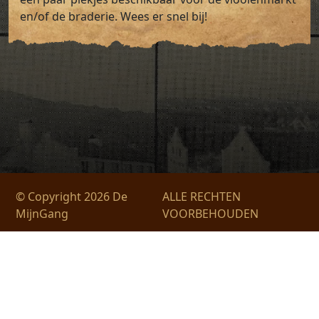
en/of de braderie. Wees er snel bij!
© Copyright 2026 De
ALLE RECHTEN
MijnGang
VOORBEHOUDEN
Privacyverklaring
Voorwaarden