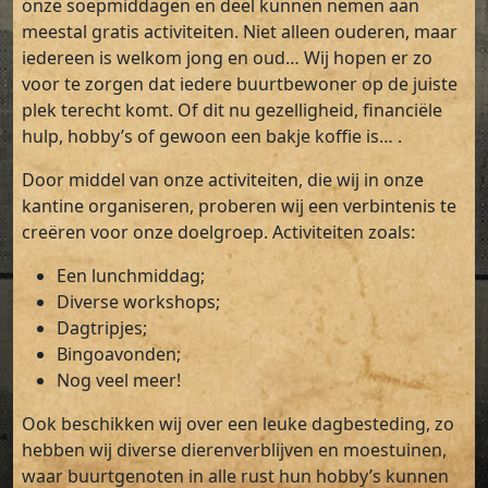
onze soepmiddagen en deel kunnen nemen aan
meestal gratis activiteiten. Niet alleen ouderen, maar
iedereen is welkom jong en oud… Wij hopen er zo
voor te zorgen dat iedere buurtbewoner op de juiste
plek terecht komt. Of dit nu gezelligheid, financiële
hulp, hobby’s of gewoon een bakje koffie is… .
Door middel van onze activiteiten, die wij in onze
kantine organiseren, proberen wij een verbintenis te
creëren voor onze doelgroep. Activiteiten zoals:
Een lunchmiddag;
Diverse workshops;
Dagtripjes;
Bingoavonden;
Nog veel meer!
Ook beschikken wij over een leuke dagbesteding, zo
hebben wij diverse dierenverblijven en moestuinen,
waar buurtgenoten in alle rust hun hobby’s kunnen