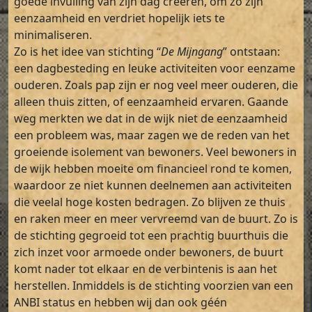
goede invulling van zijn dag creëren, om zo zijn
eenzaamheid en verdriet hopelijk iets te
minimaliseren.
Zo is het idee van stichting “
De Mijngang
” ontstaan:
een dagbesteding en leuke activiteiten voor eenzame
ouderen. Zoals pap zijn er nog veel meer ouderen, die
alleen thuis zitten, of eenzaamheid ervaren. Gaande
weg merkten we dat in de wijk niet de eenzaamheid
een probleem was, maar zagen we de reden van het
groeiende isolement van bewoners. Veel bewoners in
de wijk hebben moeite om financieel rond te komen,
waardoor ze niet kunnen deelnemen aan activiteiten
die veelal hoge kosten bedragen. Zo blijven ze thuis
en raken meer en meer vervreemd van de buurt. Zo is
de stichting gegroeid tot een prachtig buurthuis die
zich inzet voor armoede onder bewoners, de buurt
komt nader tot elkaar en de verbintenis is aan het
herstellen. Inmiddels is de stichting voorzien van een
ANBI status en hebben wij dan ook géén